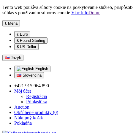
Tento web používa súbory cookie na poskytovanie služieb, prispôsob
súhlas s používaním súborov cookie.
Viac info
Dobre
€
Mena
€ Euro
£ Pound Sterling
$ US Dollar
Jazyk
English
Slovenčina
+421 915 964 890
Môj účet
Registrácia
Prihlásiť sa
Auction
Obľúbené produkty (0)
Nákupný košík
Pokladňa