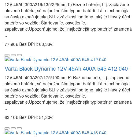
12V 45Ah 300A219/135/225mm Ľ+Bežné batérie, t. j. zaplavené
olovené batérie, sú najbežnejším typom batérií. Táto technológia
sa často označuje ako SLI v závislosti od toho, aký je hlavný účel
batérie vo vozidle: Štartovanie, osvetlenie,
zapaľovanie.Upozorňujeme, že "najbežnejší typ batérie" znamená
..
77,90€
Bez DPH: 63,33€
Varta Black Dynamic 12V 45Ah 400A 545 412 040
12V 45Ah 400A207/175/190mm P+Bežné batérie, t. j. zaplavené
olovené batérie, sú najbežnejším typom batérií. Táto technológia
sa často označuje ako SLI v závislosti od toho, aký je hlavný účel
batérie vo vozidle: Štartovanie, osvetlenie,
zapaľovanie.Upozorňujeme, že "najbežnejší typ batérie" znamená
..
63,10€
Bez DPH: 51,30€