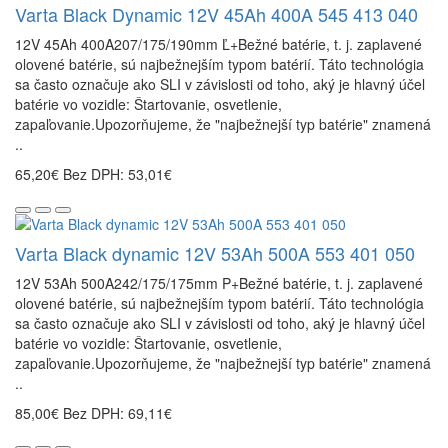
Varta Black Dynamic 12V 45Ah 400A 545 413 040
12V 45Ah 400A207/175/190mm Ľ+Bežné batérie, t. j. zaplavené
olovené batérie, sú najbežnejším typom batérií. Táto technológia
sa často označuje ako SLI v závislosti od toho, aký je hlavný účel
batérie vo vozidle: Štartovanie, osvetlenie,
zapaľovanie.Upozorňujeme, že "najbežnejší typ batérie" znamená
..
65,20€
Bez DPH: 53,01€
Varta Black dynamic 12V 53Ah 500A 553 401 050
12V 53Ah 500A242/175/175mm P+Bežné batérie, t. j. zaplavené
olovené batérie, sú najbežnejším typom batérií. Táto technológia
sa často označuje ako SLI v závislosti od toho, aký je hlavný účel
batérie vo vozidle: Štartovanie, osvetlenie,
zapaľovanie.Upozorňujeme, že "najbežnejší typ batérie" znamená
..
85,00€
Bez DPH: 69,11€