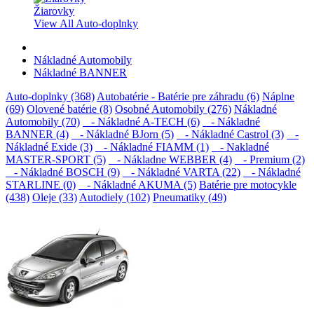
Žiarovky
View All Auto-doplnky
Nákladné Automobily
Nákladné BANNER
Auto-doplnky (368)
Autobatérie - Batérie pre záhradu (6)
Náplne
(69)
Olovené batérie (8)
Osobné Automobily (276)
Nákladné
Automobily (70)
- Nákladné A-TECH (6)
- Nákladné
BANNER (4)
- Nákladné BJorn (5)
- Nákladné Castrol (3)
-
Nákladné Exide (3)
- Nákladné FIAMM (1)
- Nakladné
MASTER-SPORT (5)
- Nákladne WEBBER (4)
- Premium (2)
- Nákladné BOSCH (9)
- Nákladné VARTA (22)
- Nákladné
STARLINE (0)
- Nákladné AKUMA (5)
Batérie pre motocykle
(438)
Oleje (33)
Autodiely (102)
Pneumatiky (49)