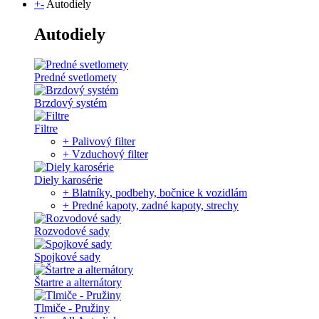
+
-
Autodiely
Autodiely
Predné svetlomety
Brzdový systém
Filtre
+ Palivový filter
+ Vzduchový filter
Diely karosérie
+ Blatníky, podbehy, bočnice k vozidlám
+ Predné kapoty, zadné kapoty, strechy
Rozvodové sady
Spojkové sady
Štartre a alternátory
Tlmiče - Pružiny