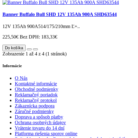
Banner Buffalo Bull SHD 12V 135Ah 900A SHD63544
12V 135Ah 900A514/175/210mm Ľ+..
225,50€
Bez DPH: 183,33€
Do košíka
Zobrazenie 1 až 4 z 4 (1 stránok)
Informácie
O Nás
Kontaktné informácie
Obchodné podmienky
Reklamačný poriadok
Reklamačný protokol
Zákaznícka podpora
Záručné podmienky
Doprava a spôsob platby
Ochrana osobných údajov
Vrátenie tovaru do 14 dní
Platforma riešenia sporov online