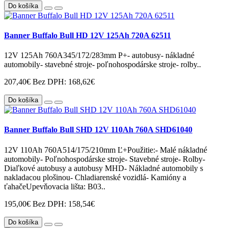
Do košíka
Banner Buffalo Bull HD 12V 125Ah 720A 62511
12V 125Ah 760A345/172/283mm P+- autobusy- nákladné
automobily- stavebné stroje- poľnohospodárske stroje- rolby..
207,40€
Bez DPH: 168,62€
Do košíka
Banner Buffalo Bull SHD 12V 110Ah 760A SHD61040
12V 110Ah 760A514/175/210mm Ľ+Použitie:- Malé nákladné
automobily- Poľnohospodárske stroje- Stavebné stroje- Rolby-
Diaľkové autobusy a autobusy MHD- Nákladné automobily s
nakladacou plošinou- Chladiarenské vozidlá- Kamióny a
ťahačeUpevňovacia lišta: B03..
195,00€
Bez DPH: 158,54€
Do košíka