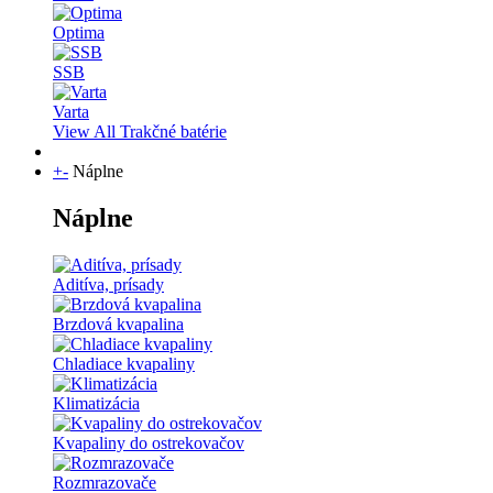
Optima
SSB
Varta
View All Trakčné batérie
+
-
Náplne
Náplne
Aditíva, prísady
Brzdová kvapalina
Chladiace kvapaliny
Klimatizácia
Kvapaliny do ostrekovačov
Rozmrazovače