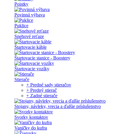
Poistky
Povinná výbava
Puklice
Snehové reťaze
Štartovacie káble
Štartovacie stanice - Boostery
Štartovacie vozíky
Stierače
+ Predné sady stieračov
+ Predný stierač
+ Zadné stierače
Stojany, návleky, vrecia a ďalšie príslušenstvo
Svorky kontaktov
Vaničky do kufra