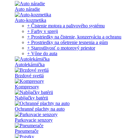
Auto náradie
Auto-kozmetika
+ Čistenie motora a palivového systému
+ Farby v spreji
+ Prostriedky na čistenie, konzerváciu a ochranu
+ Prostriedky na ošetrenie tesnenia a gúm
+ Starostlivosť o motorový priestor
+ Vône do auta
Autolekárnička
Brzdové svetlá
Kompresory
Nabíjačky batérii
Ochranné plachty na auto
Parkovacie senzory
Pneumerače