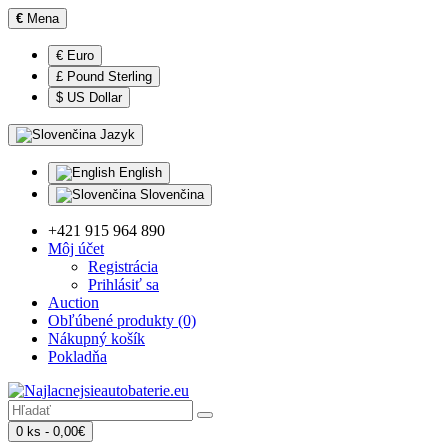
€
Mena
€ Euro
£ Pound Sterling
$ US Dollar
Jazyk
English
Slovenčina
+421 915 964 890
Môj účet
Registrácia
Prihlásiť sa
Auction
Obľúbené produkty (0)
Nákupný košík
Pokladňa
0 ks - 0,00€